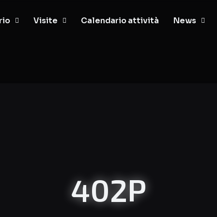
rio
Visite
Calendario attività
News
402P