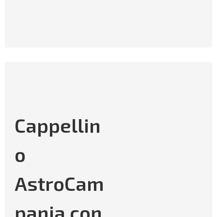
Cappellin
o
AstroCam
pania con