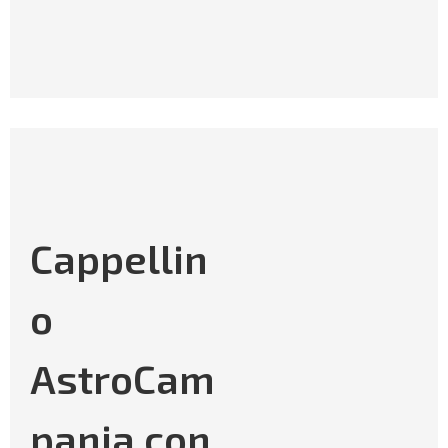
Cappellin
o
AstroCam
pania con